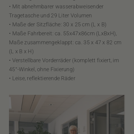
• Mit abnehmbarer wasserabweisender
Tragetasche und 29 Liter Volumen
• Maße der Sitzfläche: 30 x 25 cm (L x B)
• Maße Fahrbereit: ca. 55x47x86cm (LxBxH),
Maße zusammengeklappt: ca. 35 x 47 x 82 cm
(L x B x H)
• Verstellbare Vorderräder (komplett fixiert, im
45°-Winkel, ohne Fixierung)
• Leise, reflektierende Räder