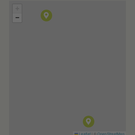
+
−
Leaflet
|
©
OpenStreetMap