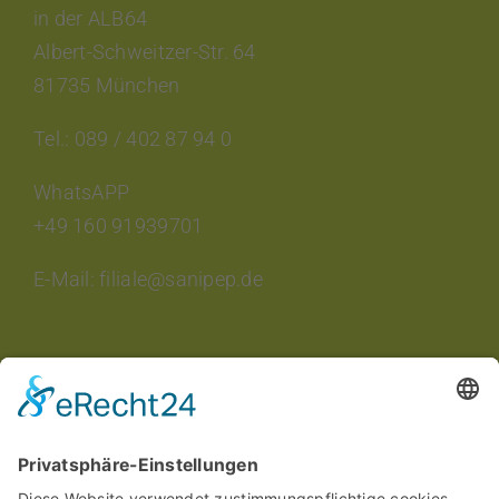
in der ALB64
Albert-Schweitzer-Str. 64
81735 München
Tel.: 089 / 402 87 94 0
WhatsAPP
+49 160 91939701
E-Mail: filiale@sanipep.de
INTERESSANTES
Aktuelle Veranstaltungen
Aktuelle Angebote