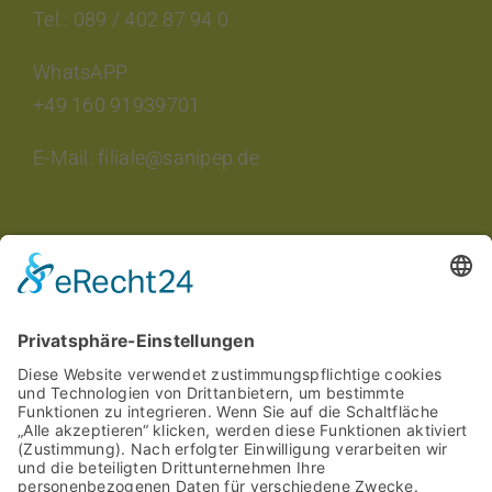
Tel.: 089 / 402 87 94 0
WhatsAPP
+49 160 91939701
E-Mail: filiale@sanipep.de
INTERESSANTES
Aktuelle Veranstaltungen
Aktuelle Angebote
Stellenangebote
saniPEP Kundenkarte