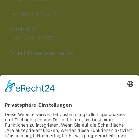
Tel.: 089 / 402 87 94 0
WhatsAPP
+49 160 91939701
E-Mail: filiale@sanipep.de
INTERESSANTES
Aktuelle Veranstaltungen
Aktuelle Angebote
Stellenangebote