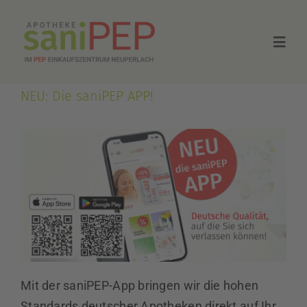
Zum
Inhalt
Togg
springen
Navig
NEU: Die saniPEP APP!
Home
Über uns
Shop
Kontakt
Newsletter
Mit der saniPEP-App bringen wir die hohen
Standards deutscher Apotheken direkt auf Ihr