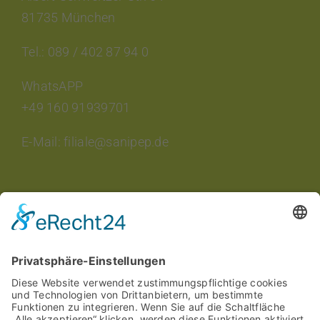
81735 München
Tel.: 089 / 402 87 94 0
WhatsAPP
+49 160 91939701
E-Mail: filiale@sanipep.de
INTERESSANTES
Aktuelle Veranstaltungen
Aktuelle Angebote
Stellenangebote