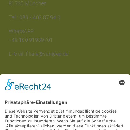
81735 München
Tel.: 089 / 402 87 94 0
WhatsAPP
+49 160 91939701
E-Mail: filiale@sanipep.de
INTERESSANTES
Aktuelle Veranstaltungen
Aktuelle Angebote
Stellenangebote