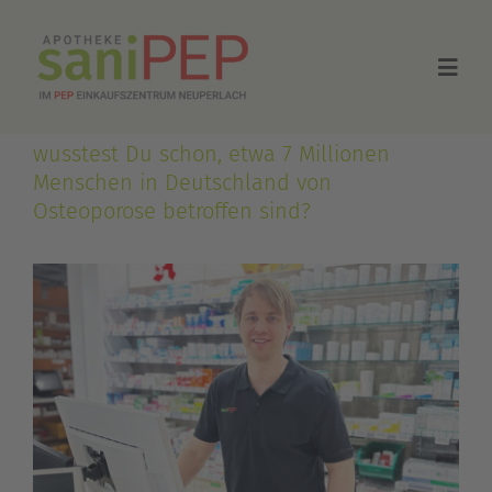
Zum
Inhalt
Togg
springen
Navig
wusstest Du schon, etwa 7 Millionen
Home
Menschen in Deutschland von
Osteoporose betroffen sind?
Über uns
Shop
Kontakt
Newsletter